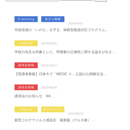
,
E-learning
役立ち教材
2026/05/21
学校現場の「いのち」を守る、体験型救急対応プログラム…
お知らせ
2023/02/01
学校の先生を対象とした、呼吸脈の正確性に関する論文が出ま…
講習会情報
2022/10/17
【受講者募集】日体大で「MEDIC Ⅱ」公認の心肺蘇生法…
講習会情報
2022/08/16
講習会のお知らせ 9/4…
,
お知らせ
役立ちサイト
2021/08/12
新型コロナウイルス感染症 最新版（デルタ株）…