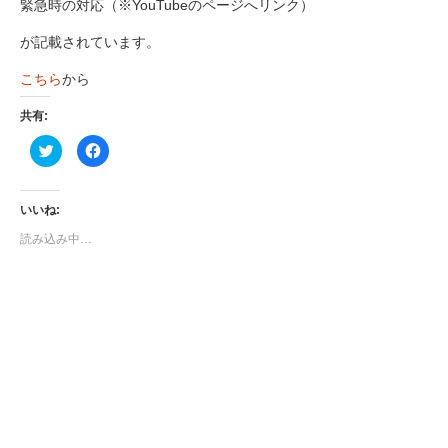
緊急時の対応（※YouTubeのページへリンク）
が記載されています。
こちら
から
共有:
ク
Facebook
リ
で
ッ
共
ク
有
し
す
て
る
いいね:
Twitter
に
で
は
読み込み中…
共
ク
有
リ
(新
ッ
し
ク
い
し
ウ
て
ィ
く
ン
だ
ド
さ
ウ
い
で
(新
開
し
き
い
ま
ウ
す)
ィ
ン
ド
ウ